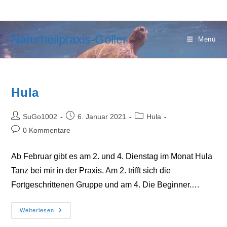
Zum
Inhalt
springen
Naturheilpraxis-Goller
Menü
Hula
Beitrags-
Beitrag
Beitrags-
SuGo1002
6. Januar 2021
Hula
Autor:
veröffentlicht:
Kategorie:
Beitrags-
0 Kommentare
Kommentare:
Ab Februar gibt es am 2. und 4. Dienstag im Monat Hula
Tanz bei mir in der Praxis. Am 2. trifft sich die
Fortgeschrittenen Gruppe und am 4. Die Beginner.…
Hula
Weiterlesen