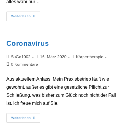
alles wahr nur…
Durchhalten
Weiterlesen
Coronavirus
Beitrags-
Beitrag
Beitrags-
SuGo1002
16. März 2020
Körpertherapie
Autor:
veröffentlicht:
Kategorie:
Beitrags-
0 Kommentare
Kommentare:
Aus aktuellem Anlass: Mein Praxisbetrieb läuft wie
gewohnt, außer es gibt eine gesetzliche Pflicht zur
Schließung, was bisher zum Glück noch nicht der Fall
ist. Ich freue mich auf Sie.
Coronavirus
Weiterlesen