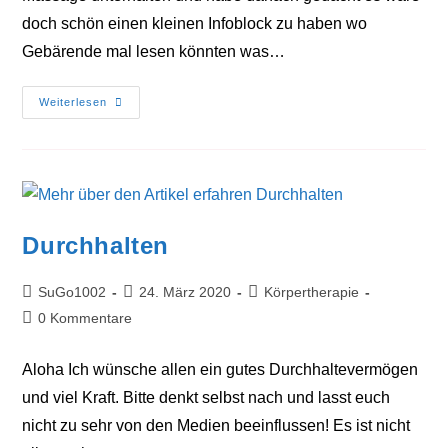
doch schön einen kleinen Infoblock zu haben wo
Gebärende mal lesen könnten was…
Das
Weiterlesen
Hat
Mir
Durch
Alle
Meine
Geburten
Geholfen
Durchhalten
Beitrags-
Beitrag
Beitrags-
SuGo1002
24. März 2020
Körpertherapie
Autor:
veröffentlicht:
Kategorie:
Beitrags-
0 Kommentare
Kommentare:
Aloha Ich wünsche allen ein gutes Durchhaltevermögen
und viel Kraft. Bitte denkt selbst nach und lasst euch
nicht zu sehr von den Medien beeinflussen! Es ist nicht