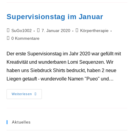
Supervisionstag im Januar
Beitrags-
Beitrag
Beitrags-
SuGo1002
7. Januar 2020
Körpertherapie
Autor:
veröffentlicht:
Kategorie:
Beitrags-
0 Kommentare
Kommentare:
Der erste Supervisionstag im Jahr 2020 war gefüllt mit
Kreativität und wunderbaren Lomi Sequenzen. Wir
haben uns Siebdruck Shirts bedruckt, haben 2 neue
Liegen getauft - wundervolle Namen "Pueo" und…
Supervisionstag
Weiterlesen
Im
Januar
Aktuelles