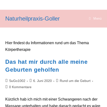
Zum
Inhalt
springen
Naturheilpraxis-Goller
Menü
Hier findest du Informationen rund um das Thema
Körpertherapie
Das hat mir durch alle meine
Geburten geholfen
Beitrags-
Beitrag
Beitrags-
SuGo1002
6. Juni 2020
Rund um die Geburt
Autor:
veröffentlicht:
Kategorie:
Beitrags-
0 Kommentare
Kommentare:
Kürzlich hab ich mich mit einer Schwangeren nach der
Massage unterhalten und habe danach gedacht es wäre